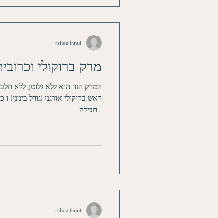
rshealthnut
מרק ברוקולי וכרובי
חבילה...
rshealthnut