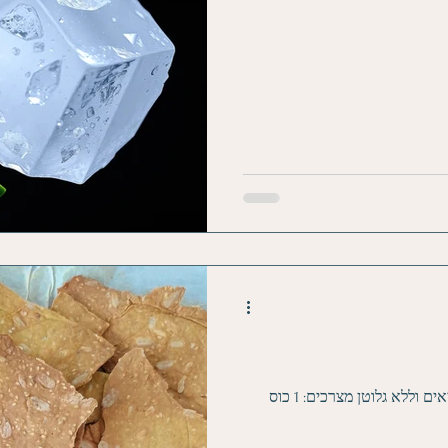
ביצור ATP בסינתזה של DNA ו- RNA וסינתזה של חלבונים. מגנזיום
ודדות הגוף עם נזק חמצוני
וליכולת תיקון נזקים ב- DNA, וחשוב כמובן ליעילות תפקוד
גיה בגופינו, ותפקוד
קרקרים מקמח כוסמת טעימים ובריאים וללא גלוטן מצרכים: 1 כוס