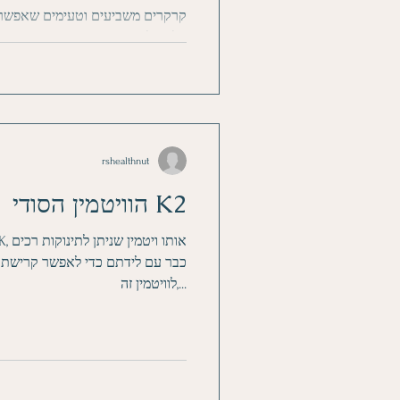
קרקרים משביעים וטעימים שאפשר 
לאכול כנשנוש מצרכים: 1 כוס קמח טף בהיר 4 כפות...
rshealthnut
הוויטמין הסודי K2
כבר עם לידתם כדי לאפשר קרישת ד
לוויטמין זה,...