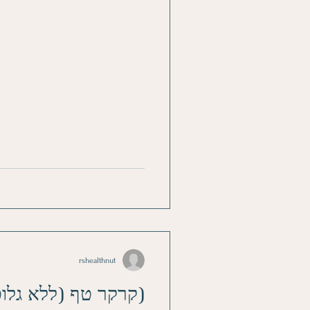
rshealthnut
קרקר טף (ללא גלוטן)