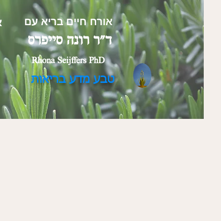
אורח חיים בריא עם
א
ד"ר רונה סייפרס
Rhona Seijffers PhD
טבע מדע בריאות