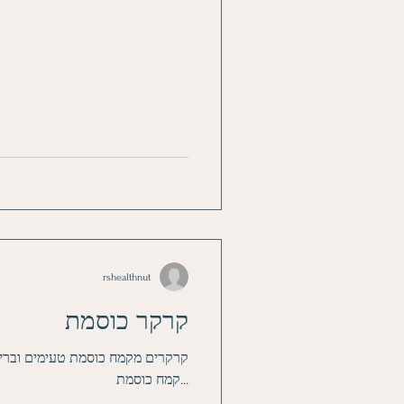
דרוש לתפקוד תקין של התאים, להתמ
המיטוכונדריות, שהן מפעלי יצור האנר
rshealthnut
קרקר כוסמת
קמח כוסמת...