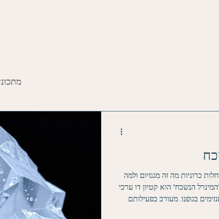
מתכוני
כח
חלות כרוניות מה זה מגנזיום ולמה
נרל הנשכח" הוא קטיון דו ערכי (+Mg 2 )
ש כ-קופקטור ליותר מ 600 אנזימים בגופנו. מעורב בפעילותם
פרוקטוקינאז בתהליך הגליקוליזה,