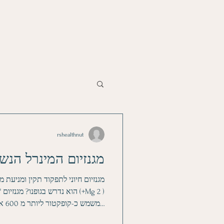
rshealthnut
מגנזיום המינרל הנש
מגנזיום חיוני לתפקוד תקין ומניעת מ
הוא נדרש בגופנו? מגנזיום "המי
המשמ
של אנזימים כגון הקסוקינאז ופוספו-