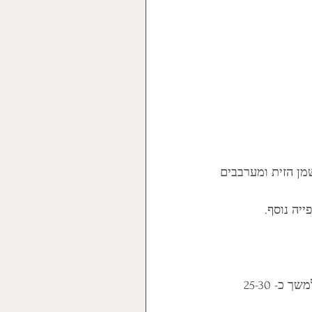
ן הזית ומערבבים 
יה נוסף. 
מעבירים את התבניות לתנור שחומם מראש לטמפרטורה של 160 מעלות צלזיוס ואופים למשך כ- 25-30 