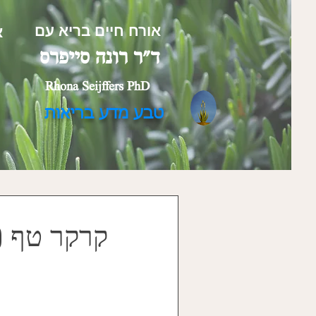
אורח חיים בריא עם
א
ד"ר רונה סייפרס
Rhona Seijffers PhD
טבע מדע בריאות
קרקר טף (