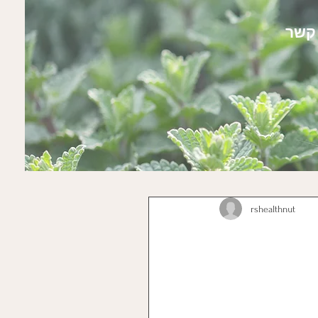
 קשר
rshealthnut