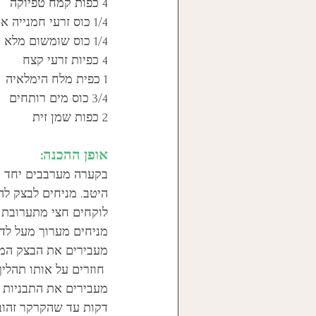
4 כפות קמח טפיוקה
1/4 כוס זרעי חמנייה אורגניים
1/4 כוס שומשום מלא אורגני
4 כפיות זרעי קצח
1 כפית מלח הימלאיה
3/4 כוס מים רותחים
2 כפות שמן זית 
אופן ההכנה:
בקערה מערבבים יחד א
היטב. מניחים לבצק להתק
לוקחים חצי מתערובת הב
מניחים מערוך מעל לדף
מעבירים את הבצק המרו
 חוזרים על אותו תהליך עם חצי הבצק שנשאר ומעבירים לתבנית אפייה נוספת. 
דקות עד שהקרקר זהוב