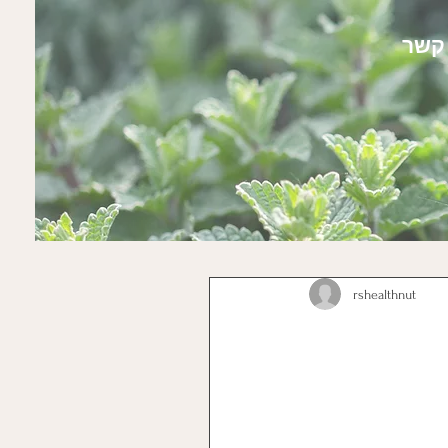
 קשר
rshealthnut