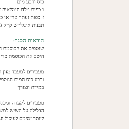
כוס ורבע מים
1 כפית מלח הימלאיה או מלח גס אחר
2 כפות זעתר טרי או כל תבלין אחר שאוהבים
תבנית אינגלייש קייק 27X11X8 ס"מ
הוראות הכנה:
היטב את הכוסמת כדי 
מעבירים למעבד מזון ו
ורבע כוס המים הנוספי
במידת הצורך.
מעבירים לקערה ומכסי
ליותר זמינים לעיכול ו