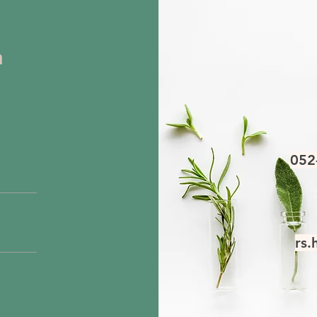
ה
052
rs.