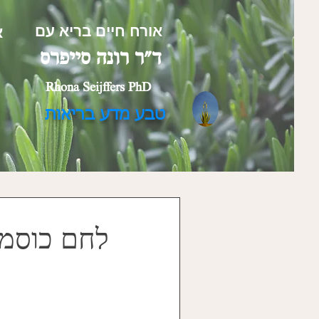
אורח חיים בריא עם
א
ד"ר רונה סייפרס
Rhona Seijffers PhD
טבע מדע בריאות
לחם כוסמת